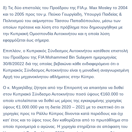
δ) Τις δύο επιστολές του Προέδρου της FIA μ. Max Mosley το 2004
και το 2005 προς τον μ. Πεύκιο Γεωργίαδη, Υπουργό Παιδείας &
Πολιτισμού του αείμνηστου Τάσσου Παπαδόπουλου, μέσω των
οποίων πρότεινε και λύση στο πρόβλημα που δημιουργήθηκε με
την Κυπριακή Ομοσπονδία Αυτοκινήτου και η οποία λύση
εφαρμόζεται έως σήμερα.
Επιπλέον, ο Κυπριακός Σύνδεσμος Αυτοκινήτου κατέθεσε επιστολή
του Προέδρου της FIA Mohammed Bin Sulayem ημερομηνίας
30/8/20022 διά της οποίας βεβαιώνει κάθε ενδιαφερόμενο ότι ο
Κυπριακός Σύνδεσμος Αυτοκινήτου είναι η μοναδική αναγνωρισμένη
Αρχή του μηχανοκίνητου αθλήματος στην Κύπρο.
Ο κ. Μιχαηλίδης ζήτησε από την Επιτροπή να απαιτήσει να δοθεί
στον Κυπριακό Σύνδεσμο Αυτοκινήτου ποσό ύψους €160.000 το
οποίο υπολείπεται να δοθεί ως μέρος της εγκεκριμένης χορηγίας
ύψους €1.000.000 για τη διετία 2020 – 2021 με το σκεπτικό ότι οι
χορηγίες προς το Ράλλυ Κύπρος δίνονται κατά περιόδους και όχι
κατ’ έτος και το ύψος τους δεν καθορίζεται από το πρωτάθλημα στο
οποίο προσμετρά ο αγώνας. Η χορηγία στηρίζεται σε απόφαση του