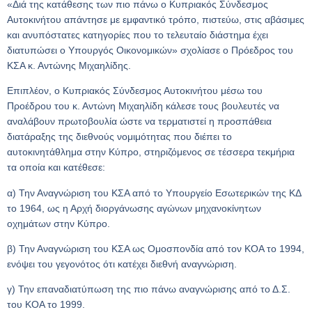
«Διά της κατάθεσης των πιο πάνω ο Κυπριακός Σύνδεσμος
Αυτοκινήτου απάντησε με εμφαντικό τρόπο, πιστεύω, στις αβάσιμες
και ανυπόστατες κατηγορίες που το τελευταίο διάστημα έχει
διατυπώσει ο Υπουργός Οικονομικών» σχολίασε ο Πρόεδρος του
ΚΣΑ κ. Αντώνης Μιχαηλίδης.
Επιπλέον, ο Κυπριακός Σύνδεσμος Αυτοκινήτου μέσω του
Προέδρου του κ. Αντώνη Μιχαηλίδη κάλεσε τους βουλευτές να
αναλάβουν πρωτοβουλία ώστε να τερματιστεί η προσπάθεια
διατάραξης της διεθνούς νομιμότητας που διέπει το
αυτοκινητάθλημα στην Κύπρο, στηριζόμενος σε τέσσερα τεκμήρια
τα οποία και κατέθεσε:
α) Την Αναγνώριση του ΚΣΑ από το Υπουργείο Εσωτερικών της ΚΔ
το 1964, ως η Αρχή διοργάνωσης αγώνων μηχανοκίνητων
οχημάτων στην Κύπρο.
β) Την Αναγνώριση του ΚΣΑ ως Ομοσπονδία από τον ΚΟΑ το 1994,
ενόψει του γεγονότος ότι κατέχει διεθνή αναγνώριση.
γ) Την επαναδιατύπωση της πιο πάνω αναγνώρισης από το Δ.Σ.
του ΚΟΑ το 1999.