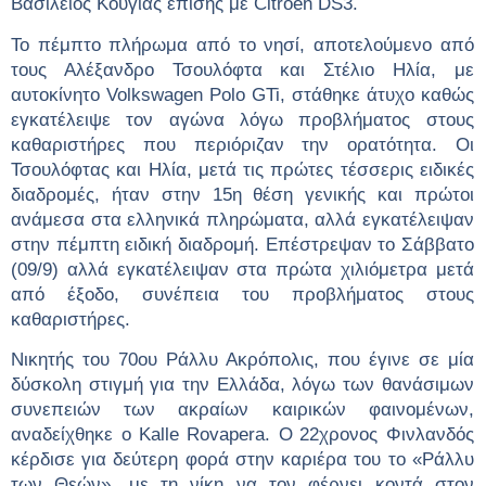
Bασίλειος Κούγιας επίσης με Citroën DS3.
Το πέμπτο πλήρωμα από το νησί, αποτελούμενο από
τους Αλέξανδρο Τσουλόφτα και Στέλιο Ηλία,
με
αυτοκίνητο
Volkswagen Polo GTi
, στάθηκε άτυχο καθώς
εγκατέλειψε τον αγώνα λόγω προβλήματος στους
καθαριστήρες που περιόριζαν την ορατότητα. Οι
Τσουλόφτας και Ηλία, μετά τις πρώτες τέσσερις ειδικές
διαδρομές, ήταν στην 15η θέση γενικής και πρώτοι
ανάμεσα στα ελληνικά πληρώματα, αλλά εγκατέλειψαν
στην πέμπτη ειδική διαδρομή.
Επέστρεψαν το Σάββατο
(09/9) αλλά εγκατέλειψαν στα πρώτα χιλιόμετρα μετά
από έξοδο
, συνέπεια του προβλήματος στους
καθαριστήρες.
Νικητής του 70ου Ράλλυ Ακρόπολις, που έγινε σε μία
δύσκολη στιγμή για την Ελλάδα, λόγω των θανάσιμων
συνεπειών των ακραίων καιρικών φαινομένων,
αναδείχθηκε ο
Kalle
Rovapera
.
O
22χρονος Φινλανδός
κέρδισε για δεύτερη φορά στην καριέρα του το «Ράλλυ
των Θεών», με τη νίκη να τον φέρνει κοντά στον