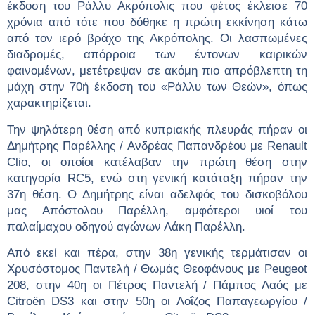
έκδοση του Ρά
λλυ
Ακρόπολις που φέτος έκλεισε 70
χρόνια
από τότε που δόθηκε η πρώτη εκκίνηση κάτω
από τον ιερό βράχο της Ακρόπολης. Οι λασπωμένες
διαδρομές, απόρροια των έντονων καιρικών
φαινομένων, μετέτρεψαν σε ακόμη πιο απρόβλεπτη τη
μάχη στην 70ή έκδοση του «Ράλλυ των Θεών», όπως
χαρακτηρίζεται.
Την ψηλότερη θέση από κυπριακής πλευράς πήραν οι
Δημήτρης Παρέλλης / Aνδρέας Παπανδρέου με Renault
Clio,
οι οποίοι κατέλαβαν
την πρώτη θέση στην
κατηγορία RC5, ενώ στη γενική κατάταξη πήραν την
3
7
η θέση.
O
Δημήτρης είναι αδελφός του δισκοβόλου
μας Απόστολου Παρέλλη, αμφότεροι υιοί του
παλαίμαχου οδηγού αγώνων Λάκη Παρέλλη.
Από εκεί και πέρα, στην 3
8
η γενικής τερμάτισαν οι
Χρυσόστομος Παντελή / Θωμάς Θεοφάνους με Peugeot
208, στην 4
0
η οι Πέτρος Παντελή
/
Πάμπος
Λαός με
Citroën DS3 και στην 5
0
η οι Λοΐζος Παπαγεωργίου
/