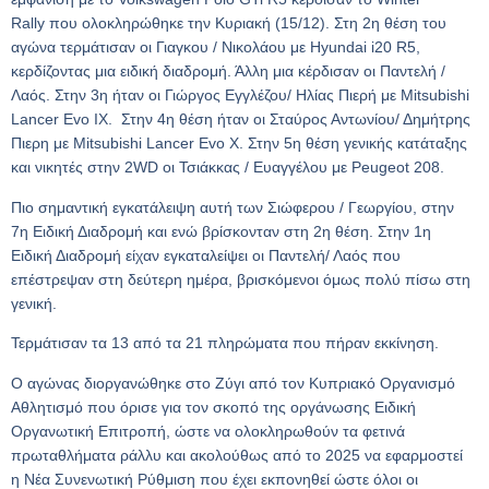
Rally
που ολοκληρώθηκε την Κυριακή (15/12). Στη 2η θέση του
αγώνα τερμάτισαν οι Γιαγκου / Νικολάου με
Hyundai i
20
R
5,
κερδίζοντας μια ειδική διαδρομή. Άλλη μια κέρδισαν οι Παντελή /
Λαός. Στην 3η ήταν οι Γιώργος Εγγλέζου/ Ηλίας Πιερή με
Mitsubishi
Lancer Evo IX
. Στην 4η θέση ήταν οι Σταύρος Αντωνίου/ Δημήτρης
Πιερη με
Mitsubishi Lancer Evo X
. Στην 5η θέση γενικής κατάταξης
και νικητές στην 2
WD
οι Τσιάκκας / Ευαγγέλου με
Peugeot
208.
Πιο σημαντική εγκατάλειψη αυτή των Σιώφερου / Γεωργίου, στην
7η Ειδική Διαδρομή και ενώ βρίσκονταν στη 2η θέση. Στην 1η
Ειδική Διαδρομή είχαν εγκαταλείψει οι Παντελή/ Λαός που
επέστρεψαν στη δεύτερη ημέρα, βρισκόμενοι όμως πολύ πίσω στη
γενική.
Τερμάτισαν τα 13 από τα 21 πληρώματα που πήραν εκκίνηση.
Ο αγώνας διοργανώθηκε στο Ζύγι από τον Κυπριακό Οργανισμό
Αθλητισμό που όρισε για τον σκοπό της οργάνωσης Ειδική
Οργανωτική Επιτροπή, ώστε να ολοκληρωθούν τα φετινά
πρωταθλήματα ράλλυ και ακολούθως από το 2025 να εφαρμοστεί
η Νέα Συνενωτική Ρύθμιση που έχει εκπονηθεί ώστε όλοι οι