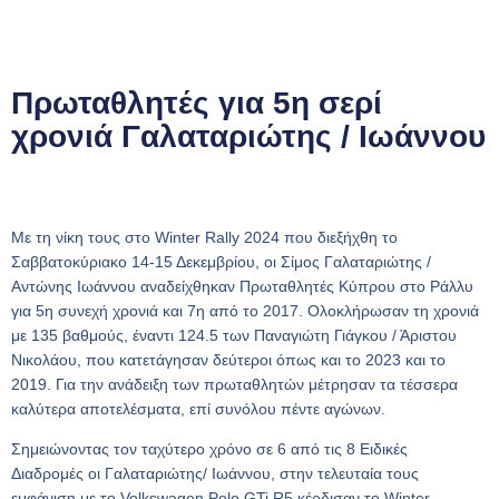
Πρωταθλητές για 5η σερί
χρονιά Γαλαταριώτης / Ιωάννου
Με τη νίκη τους στο
Winter Rally
2024 που διεξήχθη το
Σαββατοκύριακο 14-15 Δεκεμβρίου, οι Σίμος Γαλαταριώτης /
Αντώνης Ιωάννου αναδείχθηκαν Πρωταθλητές Κύπρου στο Ράλλυ
για 5η συνεχή χρονιά και 7η από το 2017. Ολοκλήρωσαν τη χρονιά
με 135 βαθμούς, έναντι 124.5 των Παναγιώτη Γιάγκου / Άριστου
Νικολάου, που κατετάγησαν δεύτεροι όπως και το 2023 και το
2019. Για την ανάδειξη των πρωταθλητών μέτρησαν τα τέσσερα
καλύτερα αποτελέσματα, επί συνόλου πέντε αγώνων.
Σημειώνοντας τον ταχύτερο χρόνο σε 6 από τις 8 Ειδικές
Διαδρομές οι Γαλαταριώτης/ Ιωάννου, στην τελευταία τους
εμφάνιση με το
Volkswagen Polo GTi R
5 κέρδισαν το
Winter