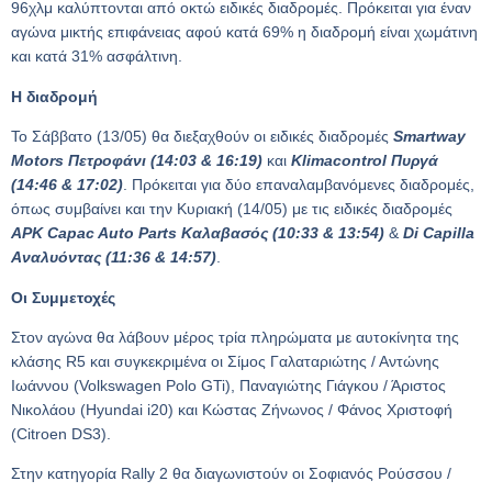
96χλμ καλύπτονται από οκτώ ειδικές διαδρομές. Πρόκειται για έναν
αγώνα μικτής επιφάνειας αφού κατά 69% η διαδρομή είναι χωμάτινη
και κατά 31% ασφάλτινη.
Η διαδρομή
Το Σάββατο (13/05) θα διεξαχθούν οι ειδικές διαδρομές
Smartway
Motors
Πετροφάνι (14:03 & 16:19)
και
Klimacontrol
Πυργά
(14:46 & 17:02)
. Πρόκειται για δύο επαναλαμβανόμενες διαδρομές,
όπως συμβαίνει και την Κυριακή (14/05) με τις ειδικές διαδρομές
APK Capac Auto Parts Καλαβασός (10:33 & 13:54)
&
Di Capilla
Αναλυόντας (11:36 & 14:57)
.
Οι Συμμετοχές
Στον αγώνα θα λάβουν μέρος τρία πληρώματα με αυτοκίνητα της
κλάσης R5 και συγκεκριμένα οι Σίμος Γαλαταριώτης / Αντώνης
Ιωάννου (Volkswagen Polo GTi), Παναγιώτης Γιάγκου / Άριστος
Νικολάου (Hyundai i20) και Κώστας Ζήνωνος / Φάνος Χριστοφή
(Citroen DS3).
Στην κατηγορία Rally 2 θα διαγωνιστούν οι Σοφιανός Ρούσσου /