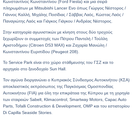
Κωνσταντίνος Κωνσταντίνου (Ford Fiesta) και μια σειρά
πληρωμάτων με Mitsubishi Lancer Evo όπως Γιώργος Νέστορος /
Γιάννος Καλλή, Μιχάλης Ποσίδιας / Σάββας Λαός, Κώστας Λαός /
Παναγιώτης Λαός και Γιάγκος Γιάγκου / Ανδρέας Νέστορος.
Στην κατηγορία αγωνιστικών με κίνηση στους δύο τροχούς
ξεχωρίζουν οι συμμετοχές των Πέτρου Παντελή / Τούλλη
Αριστοδήμου (Citroen DS3 MAX) και Ζαχαρία Μανώλη /
Κωνσταντίνου Ευριπίδου (Peugeot 208).
Το Service Park είναι στο χώρο στάθμευσης του ΓΣΖ και το
αρχηγείο στο ξενοδοχείο Sun Hall.
Toν αγώνα διοργανώνει ο Κυπριακός Σύνδεσμος Αυτοκινήτου (ΚΣΑ)
αποκλειστικός εκπρόσωπος της Παγκόσμιας Ομοσπονδίας
Αυτοκινήτου (FIA) για όλη την επικράτεια της Κύπρου με τη χορηγία
των εταιρειών Sabelt, Klimacontrol, Smartway Motors, Capac Auto
Parts, Tofalli Construction & Development, OMP και του εστιατορίου
Di Capilla Seaside Stories.