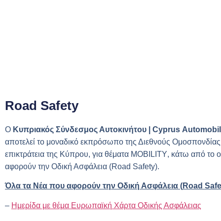
Road Safety
O
K
υπριακός Σύνδεσμος Αυτοκινήτου |
Cyprus
Automobi
αποτελεί το μοναδικό εκπρόσωπο της Διεθνούς Ομοσπονδίας 
επικτράτεια της Κύπρου, για θέματα
MOBILITY
, κάτω από το 
αφορούν την Οδική Ασφάλεια (
Road Safety
).
Όλα τα Νέα που αφορούν την Οδική Ασφάλεια (
Road
Safe
–
Ημερίδα με θέμα Ευρωπαϊκή Χάρτα Οδικής Ασφάλειας